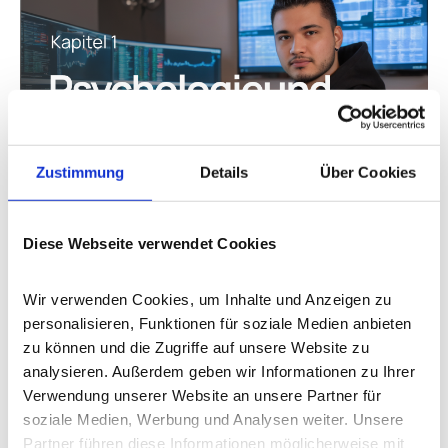
Zustimmung
Details
Über Cookies
Diese Webseite verwendet Cookies
Kapitel 1
Psychologie & Erwartungshaltung
Wir verwenden Cookies, um Inhalte und Anzeigen zu 
Erfahre, wie du emotionale Herausforderungen beim
personalisieren, Funktionen für soziale Medien anbieten 
Trading meisterst, indem wir die Rolle von Angst und
zu können und die Zugriffe auf unsere Website zu 
Gier beleuchten. Lerne Techniken zur
analysieren. Außerdem geben wir Informationen zu Ihrer 
Emotionskontrolle kennen, navigiere durch
Verwendung unserer Website an unsere Partner für 
psychologische Fallen und setze klare Handelsziele.
soziale Medien, Werbung und Analysen weiter. Unsere 
Entwickle eine resiliente Mentalität.
Partner führen diese Informationen möglicherweise mit 