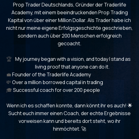
Prop Trader Deutschlands, Gründer der Traderlife
Academy, mit einem beeindruckenden Prop Trading
Kapital von über einer Million Dollar. Als Trader habe ich
nicht nur meine eigene Erfolgsgeschichte geschrieben,
sondern auch über 200 Menschen erfolgreich
gecoacht.
🏆
My journey began with a vision, and today I stand as
living proof that anyone can do it.
💼
Founder of the Traderlife Academy
💸
Over a million borrowed capital in trading
🎓
Successful coach for over 200 people
Wenn ich es schaffen konnte, dann könnt ihr es auch! 🌟
Sucht euch immer einen Coach, der echte Ergebnisse
vorweisen kann und bereits dort steht, wo ihr
hinmöchtet. 🚀